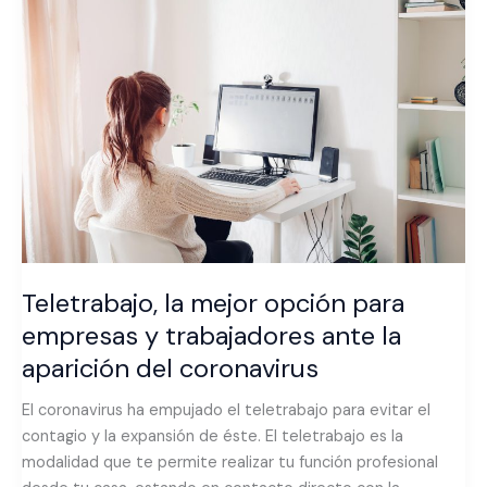
la
mejor
opción
para
empresas
y
trabajadores
ante
la
aparición
del
coronavirus
Teletrabajo, la mejor opción para
empresas y trabajadores ante la
aparición del coronavirus
El coronavirus ha empujado el teletrabajo para evitar el
contagio y la expansión de éste. El teletrabajo es la
modalidad que te permite realizar tu función profesional