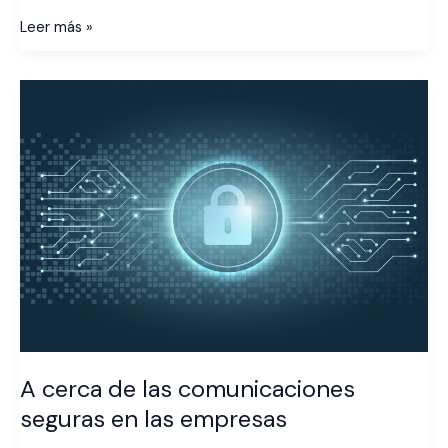
Leer más »
A
cerca
de
las
comunicaciones
seguras
en
las
empresas
A cerca de las comunicaciones
seguras en las empresas