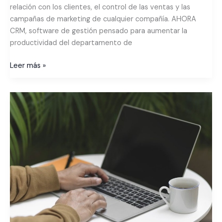
relación con los clientes, el control de las ventas y las
campañas de marketing de cualquier compañía. AHORA
CRM, software de gestión pensado para aumentar la
productividad del departamento de
Leer más »
Las
soluciones
informáticas
de
movilidad
o
cómo
ser
más
productivos
en