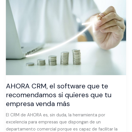
CRM,
el
software
que
te
recomendamos
si
quieres
que
tu
empresa
venda
AHORA CRM, el software que te
más
recomendamos si quieres que tu
empresa venda más
El CRM de AHORA es, sin duda, la herramienta por
excelencia para empresas que dispongan de un
departamento comercial porque es capaz de facilitar la