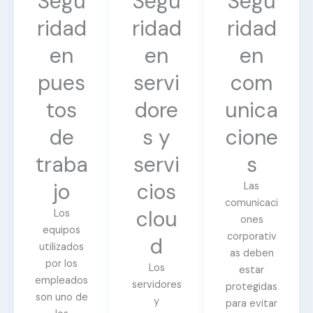
Segu
Segu
Segu
ridad
ridad
ridad
en
en
en
pues
servi
com
tos
dore
unica
de
s y
cione
traba
servi
s
jo
cios
Las
comunicaci
clou
Los
ones
equipos
corporativ
d
utilizados
as deben
por los
Los
estar
empleados
servidores
protegidas
son uno de
y
para evitar