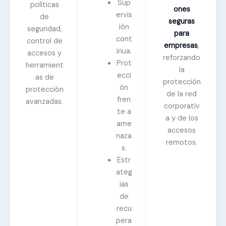
Sup
políticas
ones
ervis
de
seguras
ión
seguridad,
para
cont
control de
empresas
,
inua.
accesos y
reforzando
Prot
herramient
la
ecci
as de
protección
ón
protección
de la red
fren
avanzadas.
corporativ
te a
a y de los
ame
accesos
naza
remotos.
s.
Estr
ateg
ias
de
recu
pera