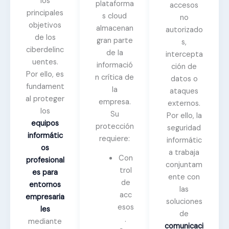
los
plataforma
accesos
principales
s cloud
no
objetivos
almacenan
autorizado
de los
gran parte
s,
ciberdelinc
de la
intercepta
uentes.
informació
ción de
Por ello, es
n crítica de
datos o
fundament
la
ataques
al proteger
empresa.
externos.
los
Su
Por ello, la
equipos
protección
seguridad
informátic
requiere:
informátic
os
a trabaja
Con
profesional
conjuntam
trol
es para
ente con
de
entornos
las
acc
empresaria
soluciones
esos
les
de
.
mediante
comunicaci