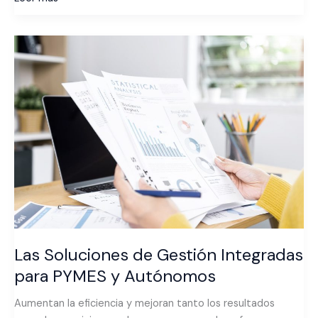
Las
Soluciones
de
Gestión
Integradas
para
PYMES
y
Autónomos
Las Soluciones de Gestión Integradas
para PYMES y Autónomos
Aumentan la eficiencia y mejoran tanto los resultados