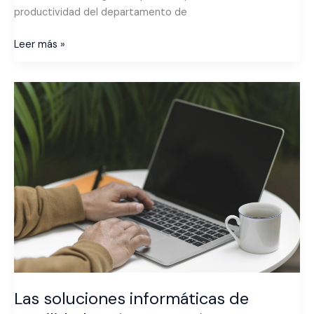
productividad del departamento de
Leer más »
Las
soluciones
informáticas
de
movilidad
o
cómo
ser
más
productivos
en
las
empresas
Las soluciones informáticas de
ganando