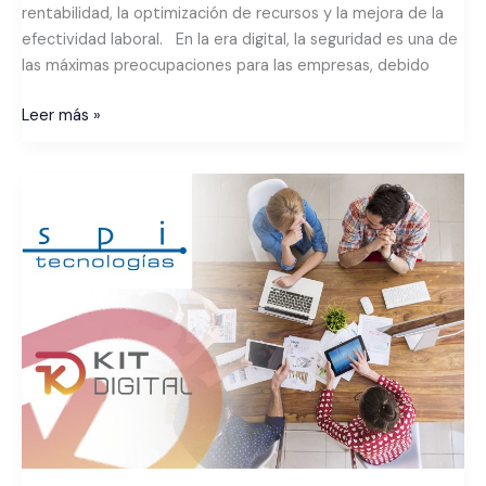
rentabilidad, la optimización de recursos y la mejora de la
efectividad laboral. En la era digital, la seguridad es una de
las máximas preocupaciones para las empresas, debido
Leer más »
Te
presentamos
El
Kit
Digital,
una
interesante
subvención
para
la
digitalización
de