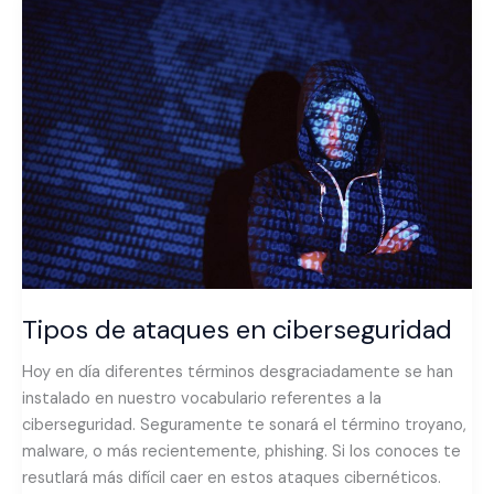
Tipos
de
ataques
en
ciberseguridad
Tipos de ataques en ciberseguridad
Hoy en día diferentes términos desgraciadamente se han
instalado en nuestro vocabulario referentes a la
ciberseguridad. Seguramente te sonará el término troyano,
malware, o más recientemente, phishing. Si los conoces te
resutlará más difícil caer en estos ataques cibernéticos.