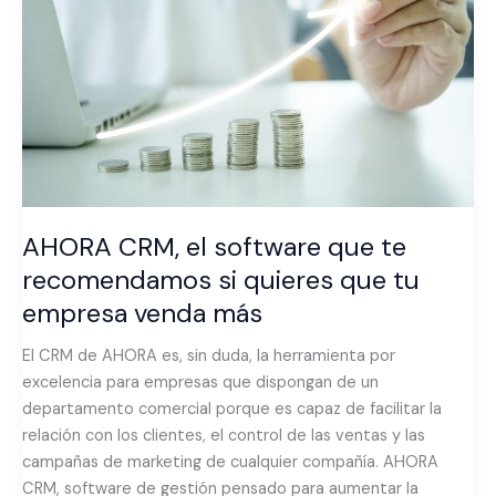
que
te
recomendamos
si
quieres
que
tu
empresa
venda
AHORA CRM, el software que te
más
recomendamos si quieres que tu
empresa venda más
El CRM de AHORA es, sin duda, la herramienta por
excelencia para empresas que dispongan de un
departamento comercial porque es capaz de facilitar la
relación con los clientes, el control de las ventas y las
campañas de marketing de cualquier compañía. AHORA
CRM, software de gestión pensado para aumentar la