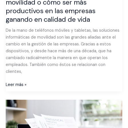
movilidad o cómo ser más
en
productivos en las empresas
calidad
ganando en calidad de vida
de
vida
De la mano de teléfonos móviles y tabletas, las soluciones
informáticas de movilidad son las grandes aliadas ante el
cambio en la gestión de las empresas. Gracias a estos
dispositivos, y desde hace más de una década, que ha
cambiado radicalmente la manera en que operan los
empleados. También como éstos se relacionan con
clientes,
Leer más »
Las
Soluciones
de
Gestión