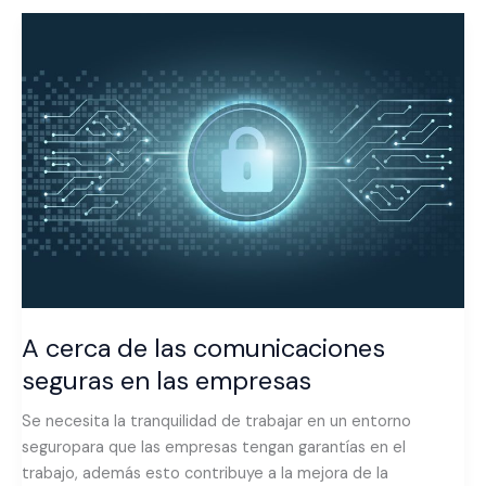
A
cerca
de
las
comunicaciones
seguras
en
las
empresas
A cerca de las comunicaciones
seguras en las empresas
Se necesita la tranquilidad de trabajar en un entorno
seguropara que las empresas tengan garantías en el
trabajo, además esto contribuye a la mejora de la